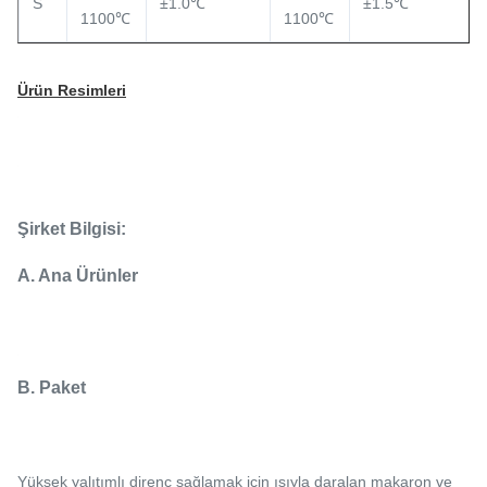
S
±1.0℃
±1.5℃
1100℃
1100℃
Ürün Resimleri
Şirket Bilgisi:
A. Ana Ürünler
B. Paket
Yüksek yalıtımlı direnç sağlamak için ısıyla daralan makaron ve