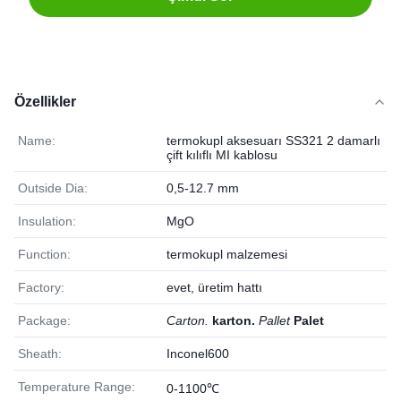
Özellikler
Name:
termokupl aksesuarı SS321 2 damarlı
çift kılıflı MI kablosu
Outside Dia:
0,5-12.7 mm
Insulation:
MgO
Function:
termokupl malzemesi
Factory:
evet, üretim hattı
Package:
Carton.
karton.
Pallet
Palet
Sheath:
Inconel600
Temperature Range:
0-1100℃