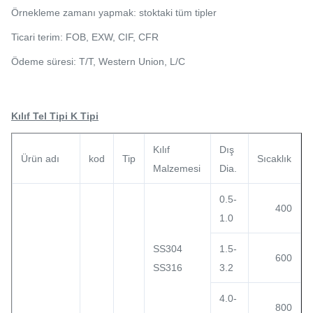
Örnekleme zamanı yapmak: stoktaki tüm tipler
Ticari terim: FOB, EXW, CIF, CFR
Ödeme süresi: T/T,
Western Union
, L/C
Kılıf Tel Tipi K Tipi
Kılıf
Dış
Ürün adı
kod
Tip
Sıcaklık
Malzemesi
Dia.
0.5-
400
1.0
SS304
1.5-
600
SS316
3.2
4.0-
800