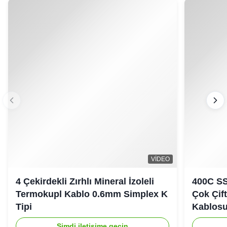
VIDEO
4 Çekirdekli Zırhlı Mineral İzoleli
400C SS
Termokupl Kablo 0.6mm Simplex K
Çok Çif
Tipi
Kablos
Şimdi iletişime geçin