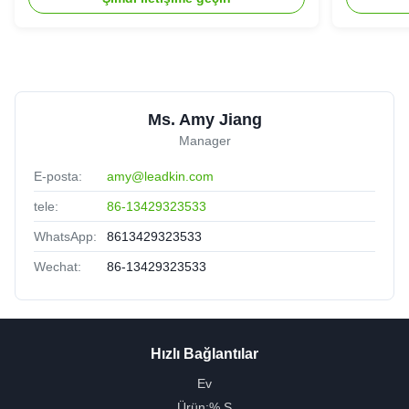
Ms. Amy Jiang
Manager
E-posta:
amy@leadkin.com
tele:
86-13429323533
WhatsApp:
8613429323533
Wechat:
86-13429323533
Hızlı Bağlantılar
Ev
Ürün:% S