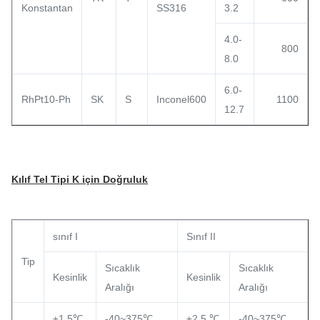
Konstantan
SS316
3.2
4.0-
800
8.0
6.0-
RhPt10-Ph
SK
S
Inconel600
1100
12.7
Kılıf Tel Tipi K için Doğruluk
sınıf I
Sınıf II
Tip
Sıcaklık
Sıcaklık
Kesinlik
Kesinlik
Aralığı
Aralığı
±1.5℃
-40~375℃
±2,5 ℃
-40~375℃