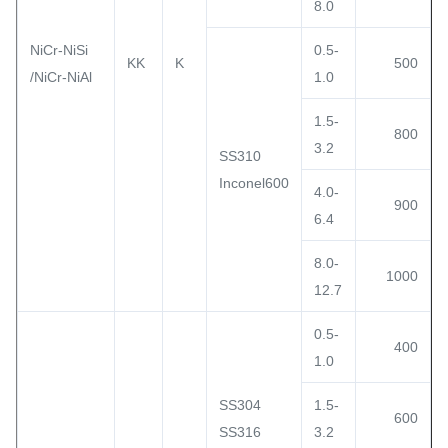
8.0
NiCr-NiSi
0.5-
KK
K
500
/NiCr-NiAl
1.0
1.5-
800
3.2
SS310
Inconel600
4.0-
900
6.4
8.0-
1000
12.7
0.5-
400
1.0
SS304
1.5-
600
SS316
3.2