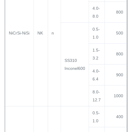
4.0-
800
8.0
0.5-
NiCrSi-NiSi
NK
n
500
1.0
1.5-
800
3.2
SS310
Inconel600
4.0-
900
6.4
8.0-
1000
12.7
0.5-
400
1.0