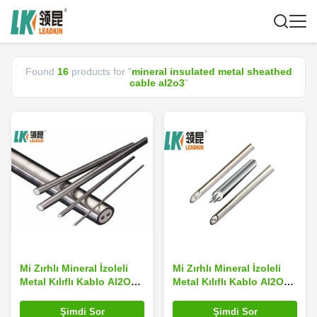
Found
16
products for "
mineral insulated metal sheathed
cable al2o3
"
Mi Zırhlı Mineral İzoleli
Mi Zırhlı Mineral İzoleli
Metal Kılıflı Kablo Al2O3
Metal Kılıflı Kablo Al2O3
6.4mm SS304
6.4mm SS304
Şimdi Sor
Şimdi Sor