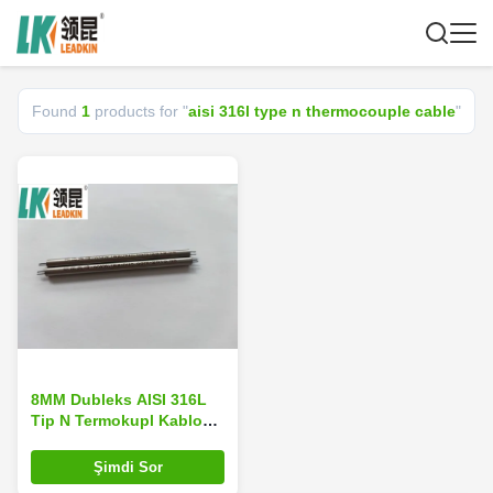
Found
1
products for "
aisi 316l type n thermocouple cable
"
8MM Dubleks AISI 316L
Tip N Termokupl Kablo
Korumalı Termokupl MI
Şimdi Sor